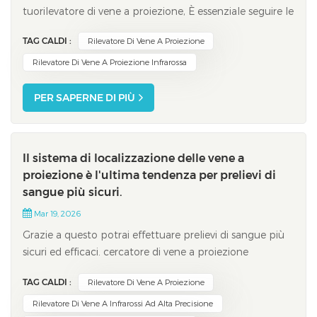
tuorilevatore di vene a proiezione, È essenziale seguire le
migliori pratiche. Impostare correttamente il dispositivo
TAG CALDI :
Rilevatore Di Vene A Proiezione
e garantire il comfort del paziente migliora
significativamente la qualità dell'immagine. Aderendo a
Rilevatore Di Vene A Proiezione Infrarossa
un piano strutturato e conoscendo...
PER SAPERNE DI PIÙ
Il sistema di localizzazione delle vene a
proiezione è l'ultima tendenza per prelievi di
sangue più sicuri.
Mar 19, 2026
Grazie a questo potrai effettuare prelievi di sangue più
sicuri ed efficaci. cercatore di vene a proiezione
Tecnologia. Questo dispositivo consente a te e ad altri
TAG CALDI :
Rilevatore Di Vene A Proiezione
pazienti di beneficiare di una maggiore accuratezza
clinica, di un minore disagio e di un minor numero di
Rilevatore Di Vene A Infrarossi Ad Alta Precisione