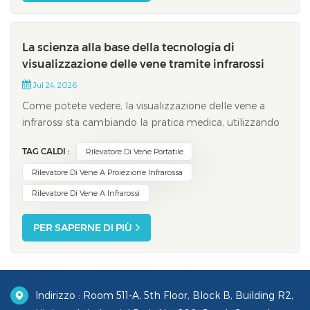
La scienza alla base della tecnologia di
visualizzazione delle vene tramite infrarossi
Jul 24, 2026
Come potete vedere, la visualizzazione delle vene a
infrarossi sta cambiando la pratica medica, utilizzando
la luce nel vicino infrarosso per individuare l'emoglobina
TAG CALDI :
Rilevatore Di Vene Portatile
nel sangue. Questo processo consente a un rilevatore di
vene a infrarossi di livello ospedaliero di visualizzare
Rilevatore Di Vene A Proiezione Infrarossa
istantaneamente le v...
Rilevatore Di Vene A Infrarossi
PER SAPERNE DI PIÙ
Indirizzo : Room 511-A, 5th Floor, Block B, Building R2,