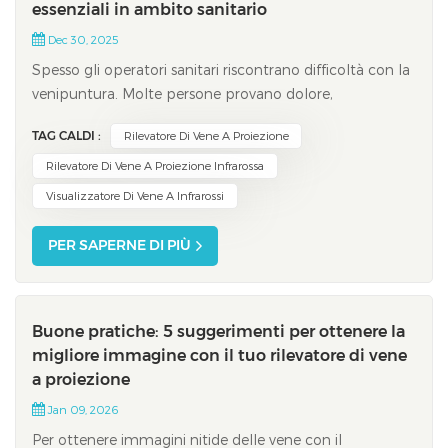
essenziali in ambito sanitario
Dec 30, 2025
Spesso gli operatori sanitari riscontrano difficoltà con la
venipuntura. Molte persone provano dolore,
preoccupazione e stress durante questa procedura.
TAG CALDI :
Rilevatore Di Vene A Proiezione
Alcuni problemi comuni sono:È difficile trovare buone
vene per la venipunturaNon c'è molto tempo per fare
Rilevatore Di Vene A Proiezione Infrarossa
la venipunturaI pazienti diventano nervos...
Visualizzatore Di Vene A Infrarossi
PER SAPERNE DI PIÙ
Buone pratiche: 5 suggerimenti per ottenere la
migliore immagine con il tuo rilevatore di vene
a proiezione
Jan 09, 2026
Per ottenere immagini nitide delle vene con il