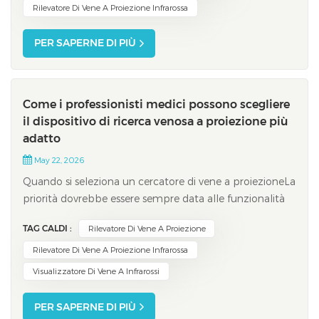
complicazioni. La tabella segu...
Rilevatore Di Vene A Proiezione Infrarossa
PER SAPERNE DI PIÙ
Come i professionisti medici possono scegliere
il dispositivo di ricerca venosa a proiezione più
adatto
May 22, 2026
Quando si seleziona un cercatore di vene a proiezioneLa
priorità dovrebbe essere sempre data alle funzionalità
che contribuiscono direttamente al successo clinico. Gli
TAG CALDI :
Rilevatore Di Vene A Proiezione
studi clinici dimostrano costantemente che i dispositivi
dotati di elevata nitidezza delle immagini e di una
Rilevatore Di Vene A Proiezione Infrarossa
visualizzazione avanzat...
Visualizzatore Di Vene A Infrarossi
PER SAPERNE DI PIÙ