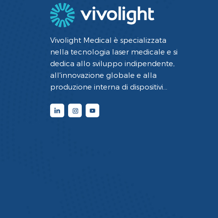
Vivolight Medical è specializzata
nella tecnologia laser medicale e si
dedica allo sviluppo indipendente,
all'innovazione globale e alla
produzione interna di dispositivi
medici interventistici mini-invasivi per
la diagnostica e la terapia che
utilizzano la tecnologia laser.
Integrando la tecnologia
fotoelettrica all'avanguardia con
competenze mediche e
ingegneristiche, abbiamo raggiunto
una padronanza completa delle
principali tecnologie di base nella
diagnostica e nella terapia laser, nei
cateteri in fibra ottica e