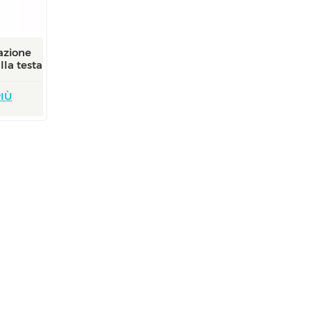
zazione
la testa
IÙ