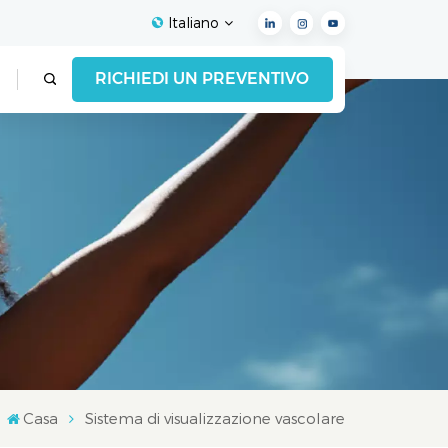
Italiano
RICHIEDI UN PREVENTIVO
English
Français
Español
Deutsch
Italiano
العربية
Casa
Sistema di visualizzazione vascolare