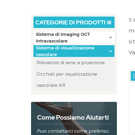
Il
CATEGORIE DI PRODOTTI
ma
Sistema di imaging OCT
si
intravascolare
Sistema di visualizzazione
Va
vascolare
Rilevatore di vene a proiezione
Occhiali per visualizzazione
vascolare AR
Come Possiamo Aiutarti
Puoi contattarci come preferisci.