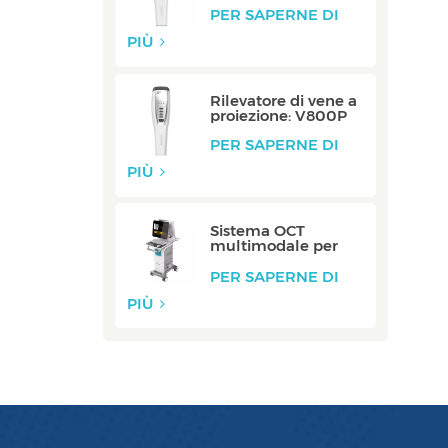
PER SAPERNE DI
PIÙ
Rilevatore di vene a
proiezione: V800P
PER SAPERNE DI
PIÙ
Sistema OCT
multimodale per
vaso carotideo:
ZERO
PER SAPERNE DI
PIÙ