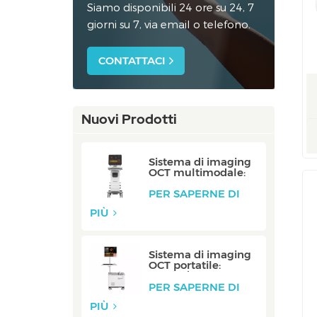
Siamo disponibili 24 ore su 24, 7
giorni su 7, via email o telefono.
CONTATTACI
Nuovi Prodotti
Sistema di imaging
OCT multimodale:
P80/P80-E
PER SAPERNE DI
PIÙ
Sistema di imaging
OCT portatile:
Mobile/Mobile-E
PER SAPERNE DI
PIÙ