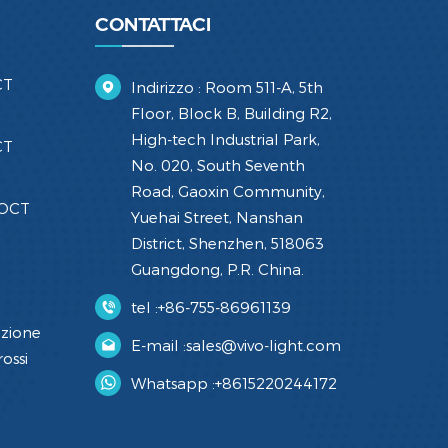
CONTATTACI
CT
Indirizzo : Room 511-A, 5th
Floor, Block B, Building R2,
High-tech Industrial Park,
CT
No. 020, South Seventh
Road, Gaoxin Community,
 OCT
Yuehai Street, Nanshan
District, Shenzhen, 518063
Guangdong, P.R. China.
tel :
+86-755-86961139
azione
E-mail :
sales@vivo-light.com
ossi
Whatsapp :
+8615220244172