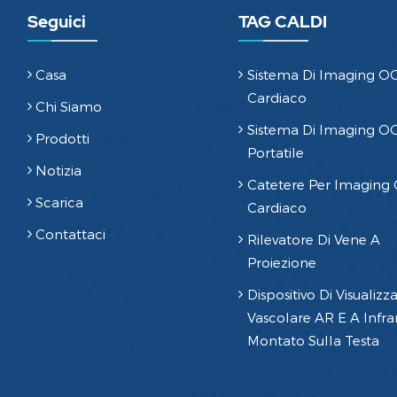
Seguici
TAG CALDI
Casa
Sistema Di Imaging O
Cardiaco
Chi Siamo
Sistema Di Imaging O
Prodotti
Portatile
Notizia
Catetere Per Imaging
Scarica
Cardiaco
Contattaci
Rilevatore Di Vene A
Proiezione
Dispositivo Di Visualizz
Vascolare AR E A Infrar
Montato Sulla Testa