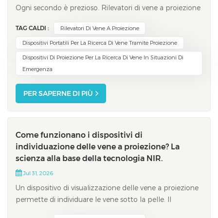
Ogni secondo è prezioso. Rilevatori di vene a proiezione
Ti aiutano a trovare le vene velocemente. Funzionano
TAG CALDI :
Rilevatori Di Vene A Proiezione
anche per chi ha vene piccole o difficili da individuare.
Questi dispositivi ti aiutano a raggiungere il successo al
Dispositivi Portatili Per La Ricerca Di Vene Tramite Proiezione
primo tentativo. I...
Dispositivi Di Proiezione Per La Ricerca Di Vene In Situazioni Di
Emergenza
PER SAPERNE DI PIÙ
Come funzionano i dispositivi di
individuazione delle vene a proiezione? La
scienza alla base della tecnologia NIR.
Jul 31, 2026
Un dispositivo di visualizzazione delle vene a proiezione
permette di individuare le vene sotto la pelle. Il
dispositivo utilizza la tecnologia a infrarossi vicini (NIR)