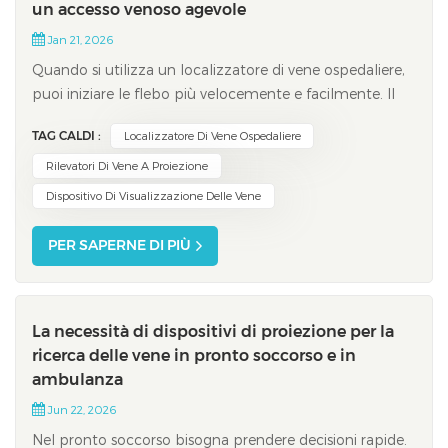
un accesso venoso agevole
Jan 21, 2026
Quando si utilizza un localizzatore di vene ospedaliere,
puoi iniziare le flebo più velocemente e facilmente. Il
dispositivo consente di visualizzare le vene
TAG CALDI :
Localizzatore Di Vene Ospedaliere
sottocutanee. Questo aiuta a sapere dove inserire l'ago
prima di iniziare. Aiuta a sbagliare meno iniezioni e fa sì
Rilevatori Di Vene A Proiezione
che i pazienti sentano men...
Dispositivo Di Visualizzazione Delle Vene
PER SAPERNE DI PIÙ
La necessità di dispositivi di proiezione per la
ricerca delle vene in pronto soccorso e in
ambulanza
Jun 22, 2026
Nel pronto soccorso bisogna prendere decisioni rapide.