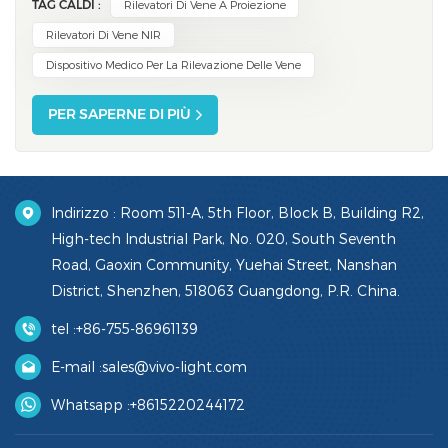
TAG CALDI :
Rilevatori Di Vene A Proiezione
per scansionare il braccio o la mano. La luce NIR
mostra immediatamente le vene, consentendo di
Rilevatori Di Vene NIR
individuare il punto migliore per...
Dispositivo Medico Per La Rilevazione Delle Vene
PER SAPERNE DI PIÙ
Indirizzo : Room 511-A, 5th Floor, Block B, Building R2,
High-tech Industrial Park, No. 020, South Seventh
Road, Gaoxin Community, Yuehai Street, Nanshan
District, Shenzhen, 518063 Guangdong, P.R. China.
tel :
+86-755-86961139
E-mail :
sales@vivo-light.com
Whatsapp :
+8615220244172