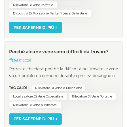
rende le vene più facili da individuare su pelli chiare,
Rilevatore Di Vene Portatile
medie e scure. Sc...
Dispositivi Di Proiezione Per La Ricerca Delle Vene
PER SAPERNE DI PIÙ
Perché alcune vene sono difficili da trovare?
Jul 17, 2026
Potreste chiedervi perché la difficoltà nel trovare le vene
sia un problema comune durante i prelievi di sangue o
l'inserimento di cateteri endovenosi. Molti adulti
TAG CALDI :
Rilevatore Di Vene A Proiezione
riscontrano questo problema.Fattori come la genetica,
l'età, l'idratazione e le condizioni mediche giocano un
Localizzatore Di Vene Ospedaliere
Rilevatore Di Vene Portatile
ruolo importante. Alcune...
Rilevatore Di Vene A Infrarossi
PER SAPERNE DI PIÙ