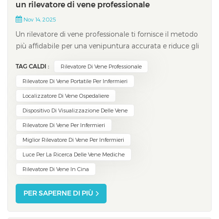
un rilevatore di vene professionale
Nov 14, 2025
Un rilevatore di vene professionale ti fornisce il metodo
più affidabile per una venipuntura accurata e riduce gli
errori durante le procedure. Vivolight Proiezione Vena
TAG CALDI :
Rilevatore Di Vene Professionale
Finder, ad esempio, utilizza un'avanzata tecnologia a
infrarossi per proiettare una mappa chiara e in tempo
Rilevatore Di Vene Portatile Per Infermieri
reale delle ven...
Localizzatore Di Vene Ospedaliere
Dispositivo Di Visualizzazione Delle Vene
Rilevatore Di Vene Per Infermieri
Miglior Rilevatore Di Vene Per Infermieri
Luce Per La Ricerca Delle Vene Mediche
Rilevatore Di Vene In Cina
PER SAPERNE DI PIÙ