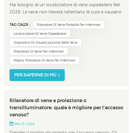
Hai bisogno di un localizzatore di vene ospedaliere Nel
2026. Le vene non rilevate rallentano le cure e causano
dolore ai pazienti. Studi recenti dimostrano che la
TAG CALDI :
Rilevatore Di Vene Portatile Per Infermieri
venipuntura al primo tentativo fallisce fino al 55% delle
volte in alcune regioni. Gli ospedali registrano una
Localizzatore Di Vene Ospedaliere
crescente domanda di disp...
Dispositivo Di Visualizzazione Delle Vene
Rilevatore Di Vene Per Infermieri
Miglior Rilevatore Di Vene Per Infermieri
PER SAPERNE DI PIÙ
Rilevatore di vene a proiezione o
transilluminatore: quale è migliore per l'accesso
venoso?
Mar 23, 2026
Desideri il miglior strumento per l'accesso venoso. Gli