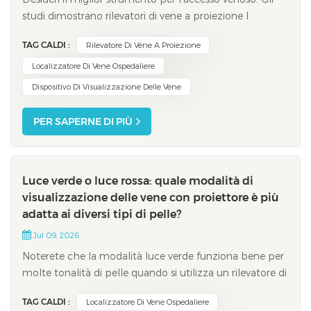
studi dimostrano rilevatori di vene a proiezione I
transilluminatori aiutano a visualizzare meglio le vene,
TAG CALDI :
Rilevatore Di Vene A Proiezione
ma non aumentano significativamente il tasso di
successo al primo tentativo rispetto ai metodi
Localizzatore Di Vene Ospedaliere
tradizionali. Il grafico sottostante most...
Dispositivo Di Visualizzazione Delle Vene
PER SAPERNE DI PIÙ
Luce verde o luce rossa: quale modalità di
visualizzazione delle vene con proiettore è più
adatta ai diversi tipi di pelle?
Jul 09, 2026
Noterete che la modalità luce verde funziona bene per
molte tonalità di pelle quando si utilizza un rilevatore di
vene a proiezione. Studi clinici dimostrano che la luce
TAG CALDI :
Localizzatore Di Vene Ospedaliere
verde offre un forte contrasto tra vene e pelle. Questo