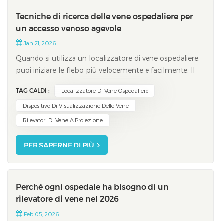
Tecniche di ricerca delle vene ospedaliere per
un accesso venoso agevole
Jan 21, 2026
Quando si utilizza un localizzatore di vene ospedaliere,
puoi iniziare le flebo più velocemente e facilmente. Il
dispositivo consente di visualizzare le vene
TAG CALDI :
Localizzatore Di Vene Ospedaliere
sottocutanee. Questo aiuta a sapere dove inserire l'ago
prima di iniziare. Aiuta a sbagliare meno iniezioni e fa sì
Dispositivo Di Visualizzazione Delle Vene
che i pazienti sentano men...
Rilevatori Di Vene A Proiezione
PER SAPERNE DI PIÙ
Perché ogni ospedale ha bisogno di un
rilevatore di vene nel 2026
Feb 05, 2026