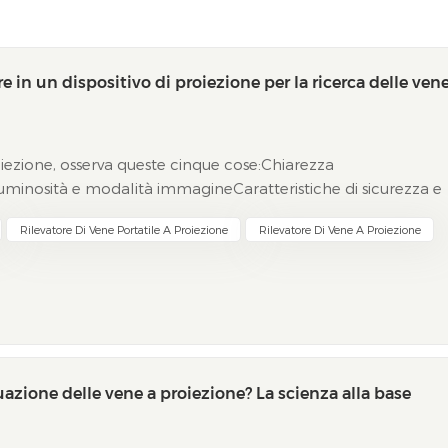
e in un dispositivo di proiezione per la ricerca delle ven
iezione, osserva queste cinque cose:Chiarezza
Luminosità e modalità immagineCaratteristiche di sicurezza e
realeScegliere il dispositivo giusto può aiutare gli
Rilevatore Di Vene Portatile A Proiezione
Rilevatore Di Vene A Proiezione
azione delle vene a proiezione? La scienza alla base