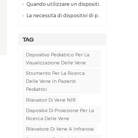
Quando utilizzare un dispositivo di proiezione per la ricerca delle vene rispetto alla guida ecografica per l'accesso venoso difficile
La necessità di dispositivi di proiezione per la ricerca delle vene in pronto soccorso e in ambulanza
TAG
Dispositivo Pediatrico Per La
Visualizzazione Delle Vene
Strumento Per La Ricerca
Delle Vene In Pazienti
Pediatrici
Rilevatori Di Vene NIR
Dispositivi Di Proiezione Per La
Ricerca Delle Vene
Rilevatore Di Vene A Infrarossi