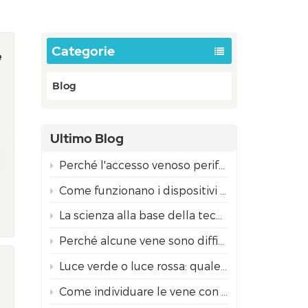
Categorie
e
Blog
Ultimo Blog
Perché l'accesso venoso periferico è spesso più difficile nei bambini rispetto agli adulti?
Come funzionano i dispositivi di individuazione delle vene a proiezione? La scienza alla base della tecnologia NIR.
La scienza alla base della tecnologia di visualizzazione delle vene tramite infrarossi
Perché alcune vene sono difficili da trovare?
Luce verde o luce rossa: quale modalità di visualizzazione delle vene con proiettore è più adatta ai diversi tipi di pelle?
Come individuare le vene con un rilevatore di vene a infrarossi per un inserimento sicuro dell'ago