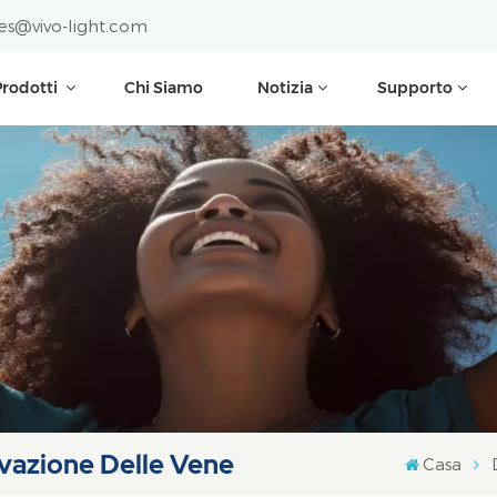
les@vivo-light.com
Prodotti
Chi Siamo
Notizia
Supporto
evazione Delle Vene
Casa