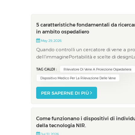
5 caratteristiche fondamentali da ricercar
in ambito ospedaliero
May 29, 2026
Quando controlli un cercatore di vene a pro
dell'immaginePortabilità e scelte di design
manutenzioneCapacità di proiezione in tempo 
TAG CALDI :
Rilevatore Di Vene A Proiezione Ospedaliera
infermieri...
Dispositivo Medico Per La Rilevazione Delle Vene
PER SAPERNE DI PIÙ
Come funzionano i dispositivi di individu
della tecnologia NIR.
Jul 31, 2026