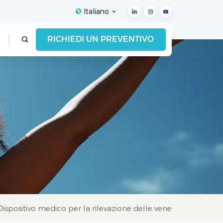
Italiano
RICHIEDI UN PREVENTIVO
English
Français
Español
Deutsch
Italiano
العربية
Dispositivo medico per la rilevazione delle vene