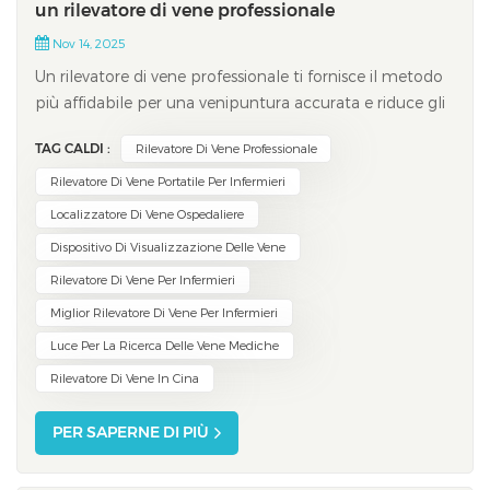
un rilevatore di vene professionale
Nov 14, 2025
Un rilevatore di vene professionale ti fornisce il metodo
più affidabile per una venipuntura accurata e riduce gli
errori durante le procedure. Vivolight Proiezione Vena
TAG CALDI :
Rilevatore Di Vene Professionale
Finder, ad esempio, utilizza un'avanzata tecnologia a
infrarossi per proiettare una mappa chiara e in tempo
Rilevatore Di Vene Portatile Per Infermieri
reale delle ven...
Localizzatore Di Vene Ospedaliere
Dispositivo Di Visualizzazione Delle Vene
Rilevatore Di Vene Per Infermieri
Miglior Rilevatore Di Vene Per Infermieri
Luce Per La Ricerca Delle Vene Mediche
Rilevatore Di Vene In Cina
PER SAPERNE DI PIÙ