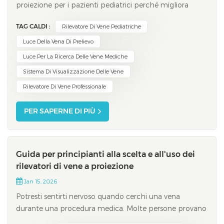
proiezione per i pazienti pediatrici perché migliora
l'accuratezza clinica, aumenta il comfort e aumenta i
TAG CALDI :
Rilevatore Di Vene Pediatriche
tassi di successo della venipuntura. I bambini spesso
provano ansia durante i prelievi di sangue, e ridurre i
Luce Della Vena Di Prelievo
tentativi falliti &egr...
Luce Per La Ricerca Delle Vene Mediche
Sistema Di Visualizzazione Delle Vene
Rilevatore Di Vene Professionale
PER SAPERNE DI PIÙ
Guida per principianti alla scelta e all'uso dei
rilevatori di vene a proiezione
Jan 15, 2026
Potresti sentirti nervoso quando cerchi una vena
durante una procedura medica. Molte persone provano
disagio perché i primi tentativi spesso falliscono: le