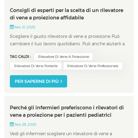
Consigli di esperti per la scelta di un rilevatore
di vene a proiezione affidabile
Nov 21, 2025
Scegliere il giusto rilevatore di vene a proiezione Può
cambiare il tuo lavoro quotidiano. Può anche aiutarti a
fornire un'assistenza migliore ai pazienti. La luce nel
TAG CALDI :
Rilevatore Di Vene A Proiezione
vicino infrarosso consente di visualizzare immagini delle
vene in tempo reale sulla pelle. Questo aiuta a
Rilevatore Di Vene Portatile
Rilevatore Di Vene Professionale
individuare...
PER SAPERNE DI PIÙ
Perché gli infermieri preferiscono i rilevatori di
vene a proiezione per i pazienti pediatrici
Nov 28, 2025
Vedi gli infermieri scegliere un rilevatore di vene a