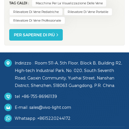
TAG CALDI :
Macchina Per La Visualizzazione Delle Vene
percentuali variano dal 10,5% al ​​60% in ambito clinico.
rilevatore di vene a proiezione Aiuta a localizzare
Rilevatore Di Vene Pediatriche
Rilevatore Di Vene Portatile
rapidamente le vene, aumentando il...
Rilevatore Di Vene Professionale
PER SAPERNE DI PIÙ
Indirizzo : Room 511-A, 5th Floor, Block B, Building R2,
High-tech Industrial Park, No. 020, South Seventh
Road, Gaoxin Community, Yuehai Street, Nanshan
District, Shenzhen, 518063 Guangdong, P.R. China.
tel :
+86-755-86961139
E-mail :
sales@vivo-light.com
Whatsapp :
+8615220244172