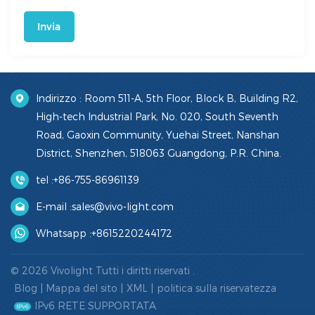
Invia
Indirizzo : Room 511-A, 5th Floor, Block B, Building R2,
High-tech Industrial Park, No. 020, South Seventh
Road, Gaoxin Community, Yuehai Street, Nanshan
District, Shenzhen, 518063 Guangdong, P.R. China.
tel :
+86-755-86961139
E-mail :
sales@vivo-light.com
Whatsapp :
+8615220244172
© 2026 Vivolight Tutti i diritti riservati .
Blog
|
Mappa del sito
|
XML
|
politica sulla riservatezza
IPv6 RETE SUPPORTATA