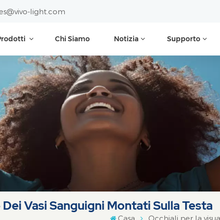
les@vivo-light.com
Prodotti
Chi Siamo
Notizia
Supporto
 Dei Vasi Sanguigni Montati Sulla Testa
Casa
Occhiali per la visu