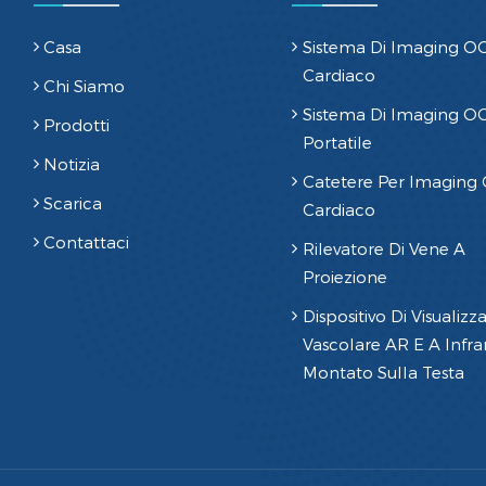
Casa
Sistema Di Imaging O
Cardiaco
Chi Siamo
Sistema Di Imaging O
Prodotti
Portatile
Notizia
Catetere Per Imaging
Scarica
Cardiaco
Contattaci
Rilevatore Di Vene A
Proiezione
Dispositivo Di Visualizz
Vascolare AR E A Infrar
Montato Sulla Testa