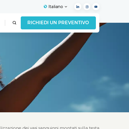
Italiano
RICHIEDI UN PREVENTIVO
English
Français
Español
Deutsch
Italiano
العربية
alizzazione dei vasi sanguigni montati sulla testa