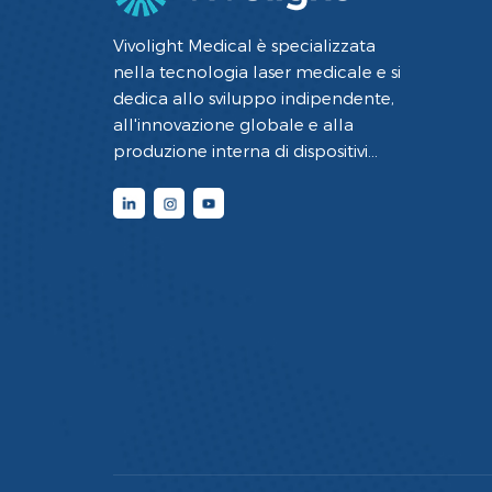
Vivolight Medical è specializzata
nella tecnologia laser medicale e si
dedica allo sviluppo indipendente,
all'innovazione globale e alla
produzione interna di dispositivi
medici interventistici mini-invasivi per
la diagnostica e la terapia che
utilizzano la tecnologia laser.
Integrando la tecnologia
fotoelettrica all'avanguardia con
competenze mediche e
ingegneristiche, abbiamo raggiunto
una padronanza completa delle
principali tecnologie di base nella
diagnostica e nella terapia laser, nei
cateteri in fibra ottica e
nell'elaborazione delle immagini.