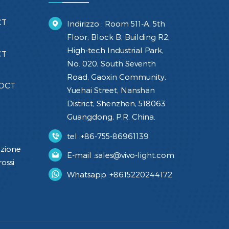
CT
Indirizzo : Room 511-A, 5th
Floor, Block B, Building R2,
High-tech Industrial Park,
CT
No. 020, South Seventh
Road, Gaoxin Community,
 OCT
Yuehai Street, Nanshan
District, Shenzhen, 518063
Guangdong, P.R. China.
tel :
+86-755-86961139
azione
E-mail :
sales@vivo-light.com
ossi
Whatsapp :
+8615220244172