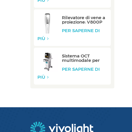
PIÙ
Rilevatore di vene a
proiezione: V800P
PER SAPERNE DI
PIÙ
Sistema OCT
multimodale per
vaso carotideo:
ZERO
PER SAPERNE DI
PIÙ