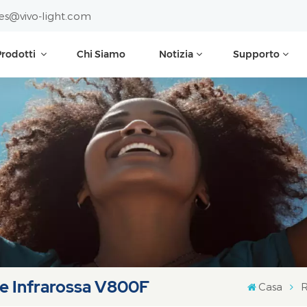
les@vivo-light.com
Prodotti
Chi Siamo
Notizia
Supporto
ne Infrarossa V800F
Casa
R