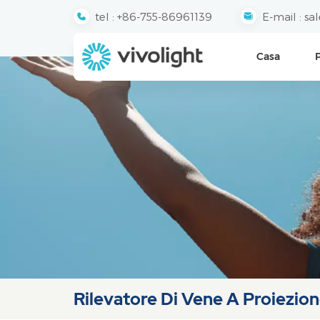
tel :
+86-755-86961139
E-mail :
sa
Casa
Rilevatore Di Vene A Proiezio