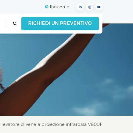
Italiano
RICHIEDI UN PREVENTIVO
English
Français
Español
Deutsch
Italiano
العربية
ilevatore di vene a proiezione infrarossa V800F