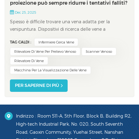
proiezione può sempre ridurre i tentativi falliti?
Dec 25, 2025
Spesso è difficile trovare una vena adatta per la
venipuntura. Dispositivi di ricerca delle vene a
proiezione, come i modelli Vivolight, possono fare una
TAG CALDI :
Infermiere Cerca Vene
grande differenza. Gli studi dimostrano che i tassi di
successo al primo tentativo salgono all'87,1% con questi
Rilevatore Di Vene Per Prelievo Venoso
Scanner Venoso
dispositivi, rispetto al solo 46,8...
Rilevatore Di Vene
Macchina Per La Visualizzazione Delle Vene
PER SAPERNE DI PIÙ
Indirizzo : Room 511-A, 5th Floor, Block B, Building R2,
High-tech Industrial Park, No. 020, South Seventh
Road, Gaoxin Community, Yuehai Street, Nanshan