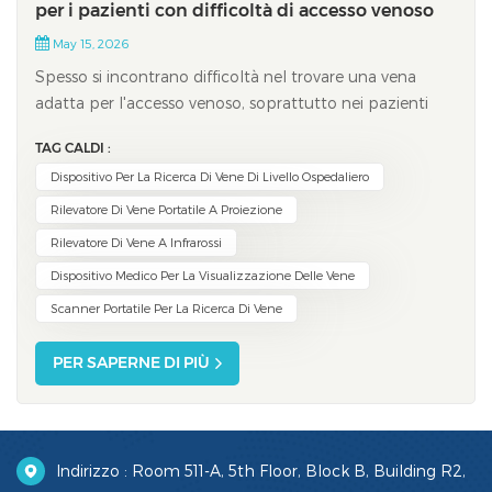
per i pazienti con difficoltà di accesso venoso
May 15, 2026
Spesso si incontrano difficoltà nel trovare una vena
adatta per l'accesso venoso, soprattutto nei pazienti
con vene difficili da individuare. Fino al 30% dei pazienti
TAG CALDI :
non riesce ad accedere alla vena al primo tentativo, e
Dispositivo Per La Ricerca Di Vene Di Livello Ospedaliero
circa il 20% potrebbe aver bisogno di più tentativi.
Queste difficoltà possono...
Rilevatore Di Vene Portatile A Proiezione
Rilevatore Di Vene A Infrarossi
Dispositivo Medico Per La Visualizzazione Delle Vene
Scanner Portatile Per La Ricerca Di Vene
PER SAPERNE DI PIÙ
Indirizzo : Room 511-A, 5th Floor, Block B, Building R2,