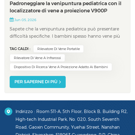
Padroneggiare la venipuntura pediatrica con il
localizzatore di vene a proiezione V900P
Jun 05, 2026
Sapete che la venipuntura pediatrica può presentare
difficoltà specifiche. I bambini spesso hanno vene più
piccole, sono più ansiosi e tollerano solo prelievi di
TAG CALDI :
Rilevatore Di Vene Portatile
sangue limitati. I medici riportano tassi di successo al
primo tentativo tra il 60% e l'80%. Tuttavia, questi tassi
Rilevatore Di Vene A Infrarossi
scendono al 30-40% in...
Dispositivo Di Ricerca Vene A Proiezione Adatto Ai Bambini
PER SAPERNE DI PIÙ
Indirizzo : Room 511-A, 5th Floor, Block B, Building R2,
High-tech Industrial Park, No. 020, South Seventh
Road, Gaoxin Community, Yuehai Street, Nanshan
District, Shenzhen, 518063 Guangdong, P.R. China.