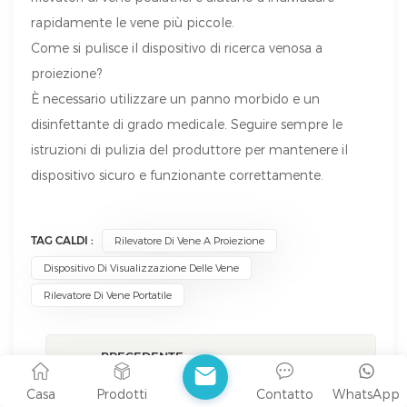
rapidamente le vene più piccole.
Come si pulisce il dispositivo di ricerca venosa a
proiezione?
È necessario utilizzare un panno morbido e un
disinfettante di grado medicale. Seguire sempre le
istruzioni di pulizia del produttore per mantenere il
dispositivo sicuro e funzionante correttamente.
TAG CALDI :
Rilevatore Di Vene A Proiezione
Dispositivo Di Visualizzazione Delle Vene
Rilevatore Di Vene Portatile
PRECEDENTE
Perché i localizzatori di vene sono
importanti per i pazienti con difficoltà di
Casa
Prodotti
Contatto
WhatsApp