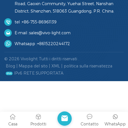
Road, Gaoxin Community, Yuehai Street, Nanshan
District, Shenzhen, 518063 Guangdong, P.R. China.
tel :
+86-755-86961139
E-mail :
sales@vivo-light.com
Whatsapp :
+8615220244172
© 2026 Vivolight Tutti i diritti riservati .
Blog
|
Mappa del sito
|
XML
|
politica sulla riservatezza
IPv6 RETE SUPPORTATA
Casa
Prodotti
Contatto
WhatsApp