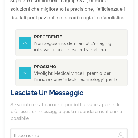
superare i confini dell'imaging OCT, offrendo
soluzioni che migliorano la precisione, l'efficienza e i
risultati per i pazienti nella cardiologia interventistica.
PRECEDENTE
Non seguiamo, definiamo! L'imaging
intravascolare cinese entra nell'era
"DeepSeek": Vivolight Medical lancia il suo
sistema AI-OCT
PROSSIMO
Vivolight Medical vince il premio per
l'innovazione "Black Technology" per la
tecnologia laser a freddo da 355 nm
Lasciate Un Messaggio
Se sei interessato ai nostri prodotti e vuoi saperne di
più, lascia un messaggio qui, ti risponderemo il prima
possibile.