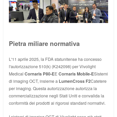
Pietra miliare normativa
L'11 aprile 2025, la FDA statunitense ha concesso
l'autorizzazione 510(k) (K242098) per Vivolight
Medical
Cornaris P80-E
E
Cornaris Mobile-E
Sistemi
di imaging OCT, insieme a
LumenCross F2
Catetere
per imaging. Questa autorizzazione autorizza la
commercializzazione negli Stati Uniti e convalida la
conformità dei prodotti ai rigorosi standard normativi.
I sistemi di imaging OCT di Vivolight sono già stati