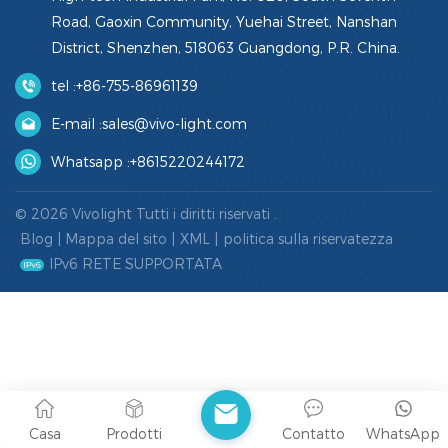
Road, Gaoxin Community, Yuehai Street, Nanshan
District, Shenzhen, 518063 Guangdong, P.R. China.
tel :
+86-755-86961139
E-mail :
sales@vivo-light.com
Whatsapp :
+8615220244172
© 2026 Vivolight Tutti i diritti riservati .
Blog
|
Mappa del sito
|
XML
|
politica sulla riservatezza
IPv6 RETE SUPPORTATA
Casa
Prodotti
Contatto
WhatsApp